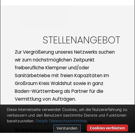
STELLENANGEBOT
Zur Vergrößerung unseres Netzwerks suchen
wir zum nächstmöglichen Zeitpunkt
freiberufliche Klempner und/oder
Sanitärbetriebe mit freien Kapazitäten im
Großraum Kreis Waldshut sowie in ganz
Baden-Württemberg als Partner für die
Vermittlung von Aufträgen.
Diese Internetseite verwendet Cookies, um die Nutzererfahrung zu
Gegenwärtig bauen wir unsere Verfügbarkeit
verbessern und den Benutzern bestimmte Dienste und Funktionen
bereitzustellen.
Details
Datenschutzrichtlinie
in Bad Säckingen und im ganzen
Raum
Cookies verbieten
Verstanden
Waldshut
weiter aus und benötigen daher