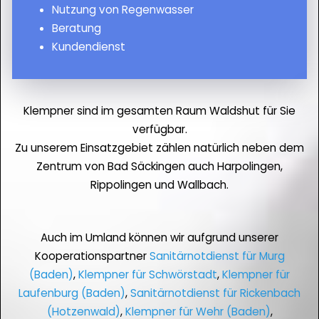
Nutzung von Regenwasser
Beratung
Kundendienst
Klempner sind im gesamten Raum Waldshut für Sie
verfügbar.
Zu unserem Einsatzgebiet zählen natürlich neben dem
Zentrum von Bad Säckingen auch Harpolingen,
Rippolingen und Wallbach.
Auch im Umland können wir aufgrund unserer
Kooperationspartner
Sanitärnotdienst für Murg
(Baden)
,
Klempner für Schwörstadt
,
Klempner für
Laufenburg (Baden)
,
Sanitärnotdienst für Rickenbach
(Hotzenwald)
,
Klempner für Wehr (Baden)
,