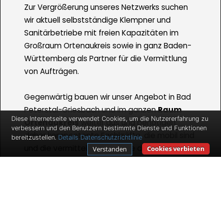
Zur Vergrößerung unseres Netzwerks suchen
wir aktuell selbstständige Klempner und
Sanitärbetriebe mit freien Kapazitäten im
Großraum Ortenaukreis sowie in ganz Baden-
Württemberg als Partner für die Vermittlung
von Aufträgen.
Gegenwärtig bauen wir unser Angebot in Bad
Peterstal-Griesbach und im ganzen
Raum
Diese Internetseite verwendet Cookies, um die Nutzererfahrung zu
Ortenaukreis
weiter aus und benötigen
verbessern und den Benutzern bestimmte Dienste und Funktionen
daher kompentente Fachkräfte, die mobil sind
bereitzustellen.
Details
Datenschutzrichtlinie
und die vermittelten Aufträge durchführen. Wir
Cookies verbieten
Verstanden
bieten Ihnen gute Verdienstmöglichkeiten und
Auftragszahlen für den Fall, dass Sie
selbstständig sind und bleiben wollen.
Ihr Aufgabengebiet umfasst dabei die