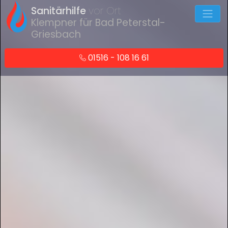
Sanitärhilfe
vor Ort
Klempner für Bad Peterstal-
Griesbach
01516 - 108 16 61