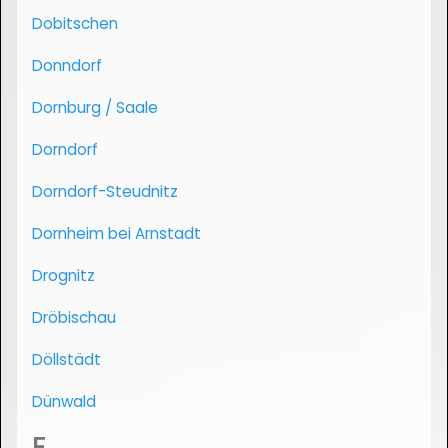
Dobitschen
Donndorf
Dornburg / Saale
Dorndorf
Dorndorf-Steudnitz
Dornheim bei Arnstadt
Drognitz
Dröbischau
Döllstädt
Dünwald
E