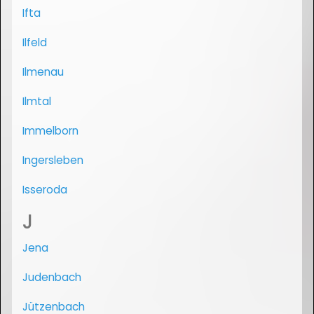
Ifta
Ilfeld
Ilmenau
Ilmtal
Immelborn
Ingersleben
Isseroda
J
Jena
Judenbach
Jützenbach