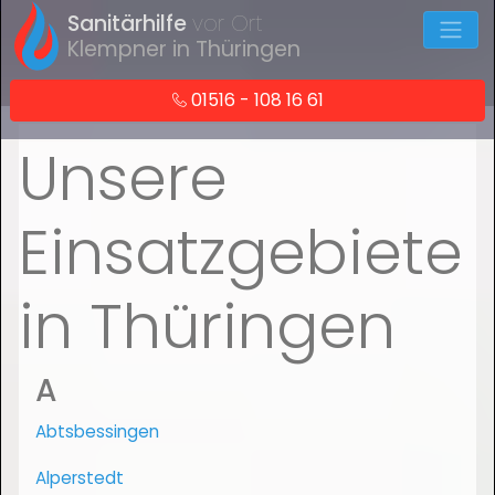
Sanitärhilfe
vor Ort
Klempner in Thüringen
01516 - 108 16 61
Unsere
Einsatzgebiete
in Thüringen
A
Abtsbessingen
Alperstedt