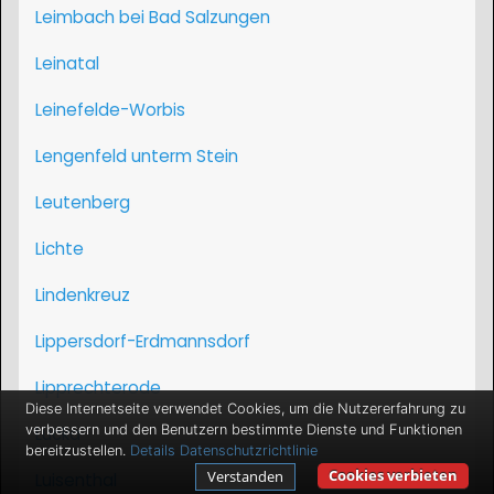
Leimbach bei Bad Salzungen
Leinatal
Leinefelde-Worbis
Lengenfeld unterm Stein
Leutenberg
Lichte
Lindenkreuz
Lippersdorf-Erdmannsdorf
Lipprechterode
Diese Internetseite verwendet Cookies, um die Nutzererfahrung zu
verbessern und den Benutzern bestimmte Dienste und Funktionen
Lucka
bereitzustellen.
Details
Datenschutzrichtlinie
Cookies verbieten
Verstanden
Luisenthal