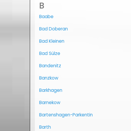
B
Baabe
Bad Doberan
Bad Kleinen
Bad Sülze
Bandenitz
Banzkow
Barkhagen
Barnekow
Bartenshagen-Parkentin
Barth