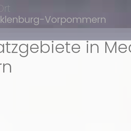
Ort
cklenburg-Vorpommern
atzgebiete in M
rn