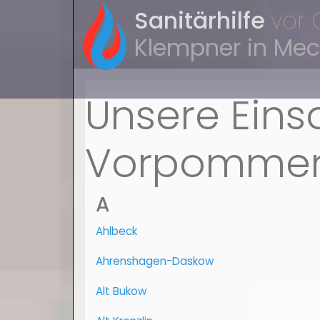
Sanitärhilfe
vor 
Klempner in Me
Unsere Eins
Vorpomme
A
Ahlbeck
Ahrenshagen-Daskow
Alt Bukow